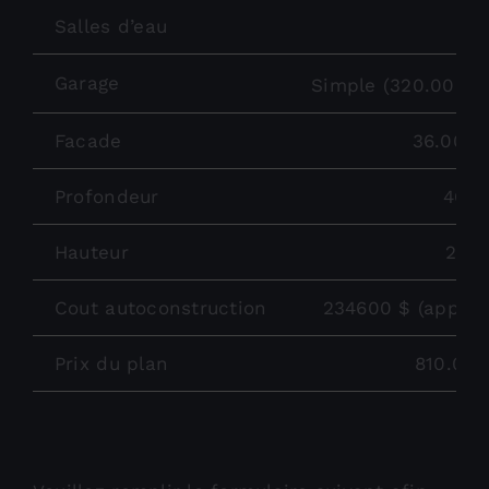
Salles d’eau
2
Garage
Simple (320.00 pi
Facade
36.00 pi
Profondeur
46.0
Hauteur
27.0
Cout autoconstruction
234600 $ (approx
Prix du plan
810.00 